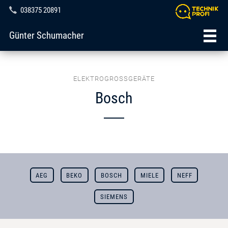
038375 20891
Günter Schumacher
ELEKTROGROSSGERÄTE
Bosch
AEG
BEKO
BOSCH
MIELE
NEFF
SIEMENS