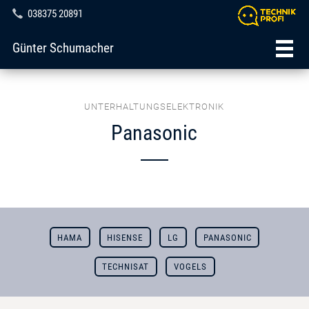
038375 20891
Günter Schumacher
UNTERHALTUNGSELEKTRONIK
Panasonic
HAMA
HISENSE
LG
PANASONIC
TECHNISAT
VOGELS