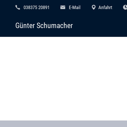
038375 20891
E-Mail
Anfahrt
Günter Schumacher