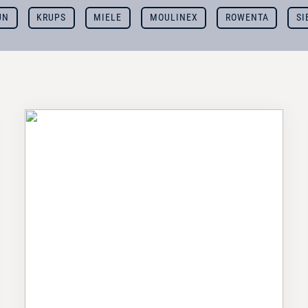
UN
KRUPS
MIELE
MOULINEX
ROWENTA
SI