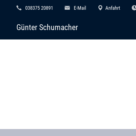
038375 20891
E-Mail
Anfahrt
Günter Schumacher