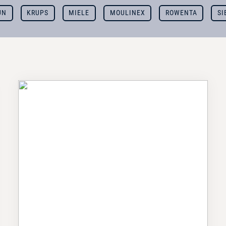
UN
KRUPS
MIELE
MOULINEX
ROWENTA
SI