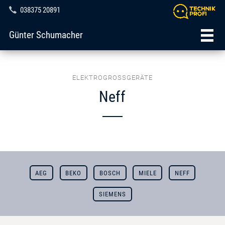
038375 20891
Günter Schumacher
ELEKTROGROSSGERÄTE
Neff
AEG
BEKO
BOSCH
MIELE
NEFF
SIEMENS